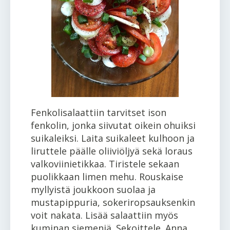
Fenkolisalaattiin tarvitset ison
fenkolin, jonka siivutat oikein ohuiksi
suikaleiksi. Laita suikaleet kulhoon ja
liruttele päälle oliiviöljyä sekä loraus
valkoviinietikkaa. Tiristele sekaan
puolikkaan limen mehu. Rouskaise
myllyistä joukkoon suolaa ja
mustapippuria, sokeriropsauksenkin
voit nakata. Lisää salaattiin myös
kuminan siemeniä. Sekoittele. Anna