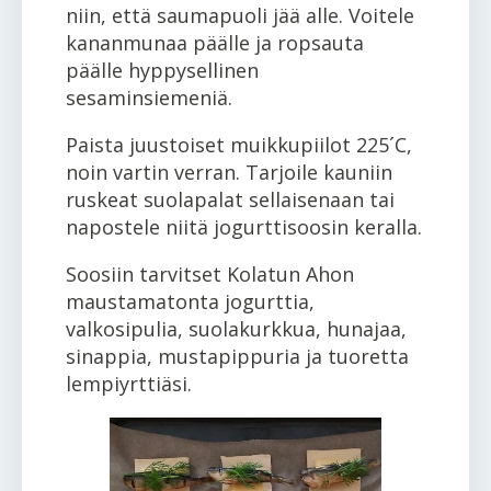
niin, että saumapuoli jää alle. Voitele
kananmunaa päälle ja ropsauta
päälle hyppysellinen
sesaminsiemeniä.
Paista juustoiset muikkupiilot 225´C,
noin vartin verran. Tarjoile kauniin
ruskeat suolapalat sellaisenaan tai
napostele niitä jogurttisoosin keralla.
Soosiin tarvitset Kolatun Ahon
maustamatonta jogurttia,
valkosipulia, suolakurkkua, hunajaa,
sinappia, mustapippuria ja tuoretta
lempiyrttiäsi.