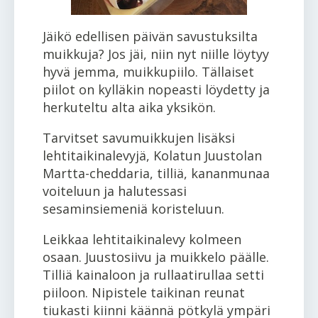
Jäikö edellisen päivän savustuksilta
muikkuja? Jos jäi, niin nyt niille löytyy
hyvä jemma, muikkupiilo. Tällaiset
piilot on kylläkin nopeasti löydetty ja
herkuteltu alta aika yksikön.
Tarvitset savumuikkujen lisäksi
lehtitaikinalevyjä, Kolatun Juustolan
Martta-cheddaria, tilliä, kananmunaa
voiteluun ja halutessasi
sesaminsiemeniä koristeluun.
Leikkaa lehtitaikinalevy kolmeen
osaan. Juustosiivu ja muikkelo päälle.
Tilliä kainaloon ja rullaatirullaa setti
piiloon. Nipistele taikinan reunat
tiukasti kiinni käännä pötkylä ympäri