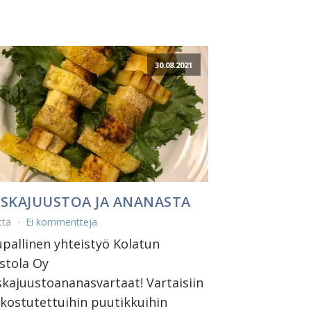
30.08.2021
SKAJUUSTOA JA ANANASTA
tta
Ei kommentteja
pallinen yhteistyö Kolatun
stola Oy
kajuustoananasvartaat! Vartaisiin
 kostutettuihin puutikkuihin