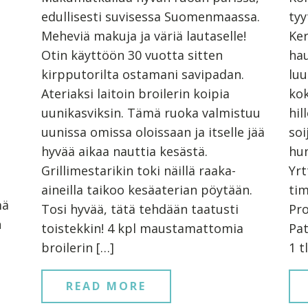
edullisesti suvisessa Suomenmaassa.
tyy
Meheviä makuja ja väriä lautaselle!
Ker
Otin käyttöön 30 vuotta sitten
hau
kirpputorilta ostamani savipadan.
luu
Ateriaksi laitoin broilerin koipia
kok
uunikasviksin. Tämä ruoka valmistuu
hil
uunissa omissa oloissaan ja itselle jää
soi
hyvää aikaa nauttia kesästä.
hu
Grillimestarikin toki näillä raaka-
Yrt
aineilla taikoo kesäaterian pöytään.
tim
mä
Tosi hyvää, tätä tehdään taatusti
Pro
n
toistekkin! 4 kpl maustamattomia
Pat
broilerin […]
1 t
READ MORE