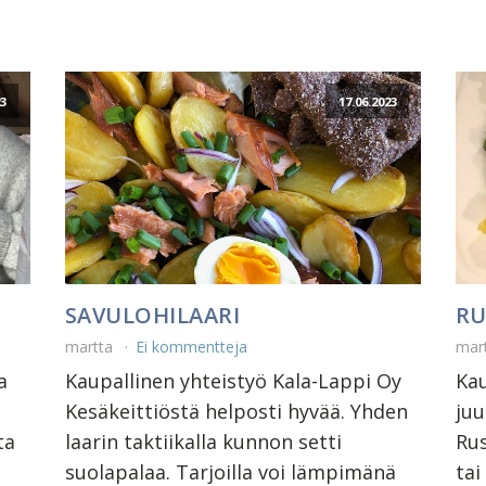
23
17.06.2023
SAVULOHILAARI
RU
martta
Ei kommentteja
mar
a
Kaupallinen yhteistyö Kala-Lappi Oy
Kau
Kesäkeittiöstä helposti hyvää. Yhden
juu
ta
laarin taktiikalla kunnon setti
Rus
suolapalaa. Tarjoilla voi lämpimänä
tai