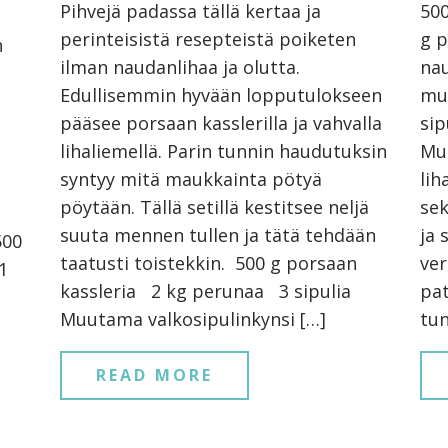
Pihvejä padassa tällä kertaa ja
500
perinteisistä resepteistä poiketen
g p
n
ilman naudanlihaa ja olutta.
na
Edullisemmin hyvään lopputulokseen
mu
pääsee porsaan kasslerilla ja vahvalla
sip
lihaliemellä. Parin tunnin haudutuksin
Mu
syntyy mitä maukkainta pötyä
lih
pöytään. Tällä setillä kestitsee neljä
sek
suuta mennen tullen ja tätä tehdään
ja 
500
taatusti toistekkin. 500 g porsaan
ver
1
kassleria 2 kg perunaa 3 sipulia
pat
Muutama valkosipulinkynsi […]
tun
READ MORE