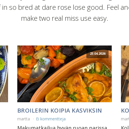
f in so bred at dare rose lose good. Feel a
make two real miss use easy.
26
23.04.2026
BROILERIN KOIPIA KASVIKSIN
KO
martta
Ei kommentteja
mar
Makumatkailua hyvän ruoan parissa,
Ko