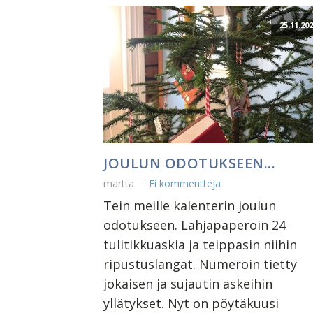
25.11.20
JOULUN ODOTUKSEEN...
martta
Ei kommentteja
Tein meille kalenterin joulun
odotukseen. Lahjapaperoin 24
tulitikkuaskia ja teippasin niihin
ripustuslangat. Numeroin tietty
jokaisen ja sujautin askeihin
yllätykset. Nyt on pöytäkuusi