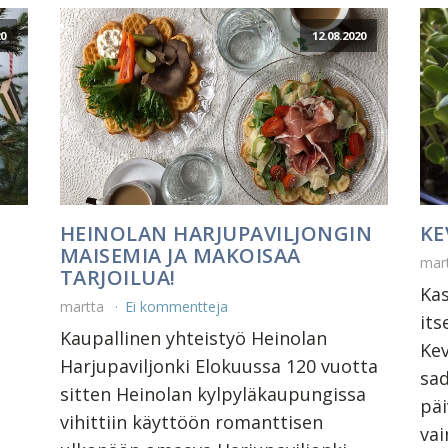
20
12.08.2020
HEINOLAN HARJUPAVILJONGIN
KE
MAISEMIA JA MAKOISAA
mar
TARJOILUA!
Ka
martta
Ei kommentteja
its
Kaupallinen yhteistyö Heinolan
Kev
Harjupaviljonki Elokuussa 120 vuotta
sad
sitten Heinolan kylpyläkaupungissa
päi
vihittiin käyttöön romanttisen
vai