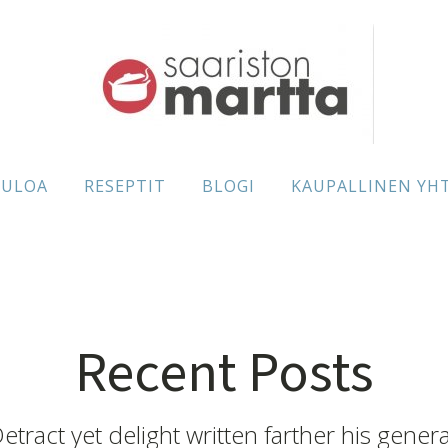
TULOA
RESEPTIT
BLOGI
KAUPALLINEN YH
Recent Posts
etract yet delight written farther his genera