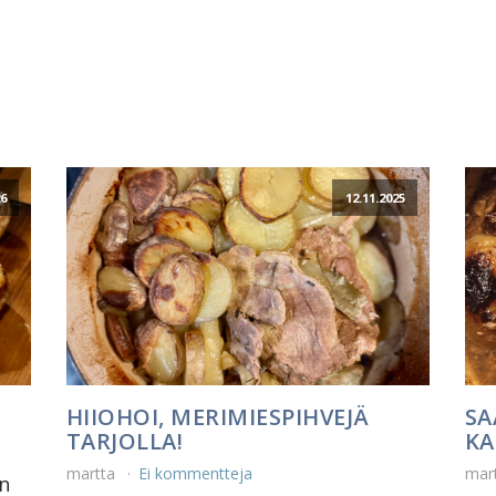
26
12.11.2025
HIIOHOI, MERIMIESPIHVEJÄ
SA
TARJOLLA!
KA
martta
Ei kommentteja
mar
on