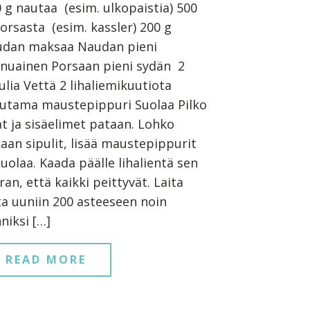
 g nautaa (esim. ulkopaistia) 500
orsasta (esim. kassler) 200 g
udan maksaa Naudan pieni
nuainen Porsaan pieni sydän 2
ulia Vettä 2 lihaliemikuutiota
utama maustepippuri Suolaa Pilko
at ja sisäelimet pataan. Lohko
aan sipulit, lisää maustepippurit
suolaa. Kaada päälle lihalientä sen
ran, että kaikki peittyvät. Laita
a uuniin 200 asteeseen noin
niksi […]
READ MORE