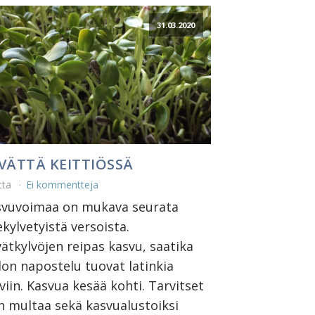
31.03.2020
VÄTTÄ KEITTIÖSSÄ
tta
Ei kommentteja
svuvoimaa on mukava seurata
ekylvetyistä versoista.
ätkylvöjen reipas kasvu, saatika
on napostelu tuovat latinkia
viin. Kasvua kesää kohti. Tarvitset
n multaa sekä kasvualustoiksi