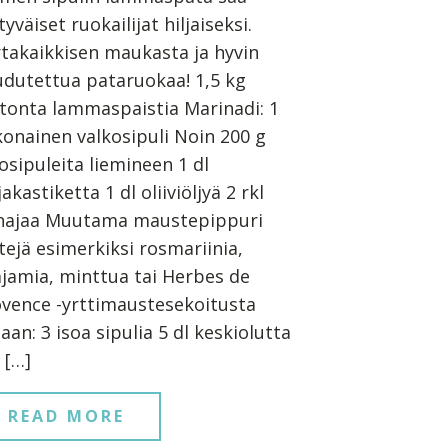
tyväiset ruokailijat hiljaiseksi.
takaikkisen maukasta ja hyvin
dutettua pataruokaa! 1,5 kg
tonta lammaspaistia Marinadi: 1
onainen valkosipuli Noin 200 g
losipuleita liemineen 1 dl
jakastiketta 1 dl oliiviöljyä 2 rkl
najaa Muutama maustepippuri
tejä esimerkiksi rosmariinia,
jamia, minttua tai Herbes de
vence -yrttimaustesekoitusta
aan: 3 isoa sipulia 5 dl keskiolutta
l […]
READ MORE