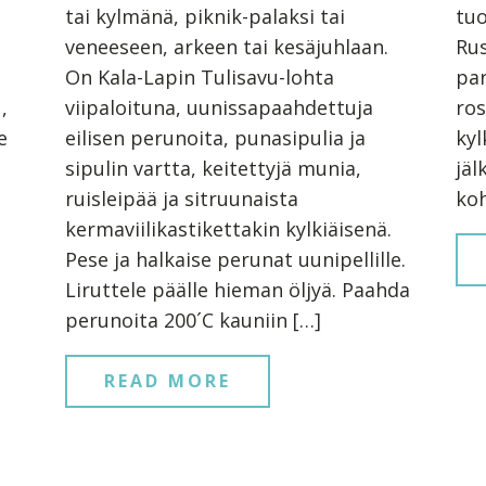
tai kylmänä, piknik-palaksi tai
tuo
veneeseen, arkeen tai kesäjuhlaan.
Rus
On Kala-Lapin Tulisavu-lohta
par
,
viipaloituna, uunissapaahdettuja
ros
e
eilisen perunoita, punasipulia ja
kyl
sipulin vartta, keitettyjä munia,
jäl
ruisleipää ja sitruunaista
koh
kermaviilikastikettakin kylkiäisenä.
Pese ja halkaise perunat uunipellille.
Liruttele päälle hieman öljyä. Paahda
perunoita 200´C kauniin […]
READ MORE