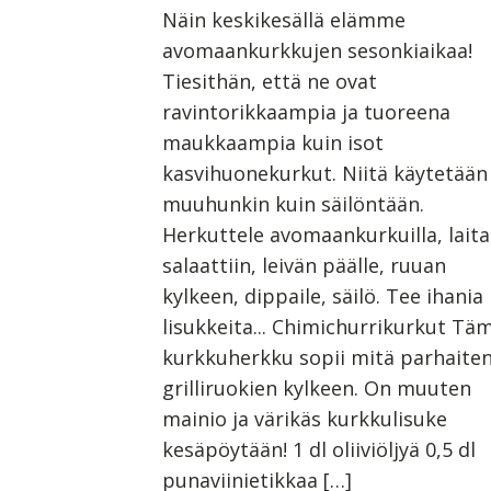
Näin keskikesällä elämme
avomaankurkkujen sesonkiaikaa!
Tiesithän, että ne ovat
ravintorikkaampia ja tuoreena
maukkaampia kuin isot
kasvihuonekurkut. Niitä käytetään
muuhunkin kuin säilöntään.
Herkuttele avomaankurkuilla, laita
salaattiin, leivän päälle, ruuan
kylkeen, dippaile, säilö. Tee ihania
lisukkeita... Chimichurrikurkut Tä
kurkkuherkku sopii mitä parhaite
grilliruokien kylkeen. On muuten
mainio ja värikäs kurkkulisuke
kesäpöytään! 1 dl oliiviöljyä 0,5 dl
punaviinietikkaa […]