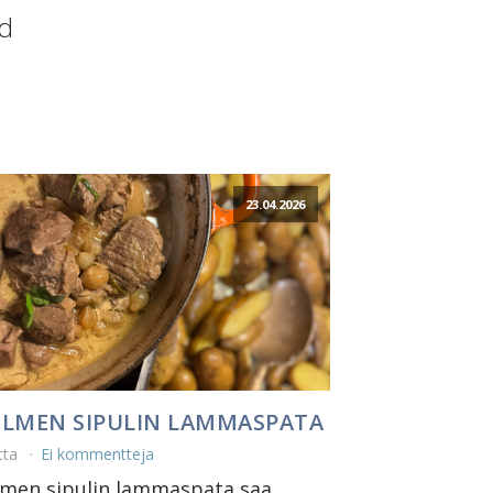
nd
23.04.2026
LMEN SIPULIN LAMMASPATA
tta
Ei kommentteja
lmen sipulin lammaspata saa