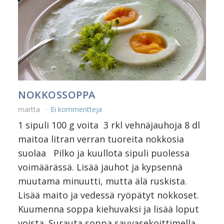
NOKKOSSOPPA
martta
Ei kommentteja
1 sipuli 100 g voita 3 rkl vehnäjauhoja 8 dl
maitoa litran verran tuoreita nokkosia
suolaa Pilko ja kuullota sipuli puolessa
voimäärässä. Lisää jauhot ja kypsennä
muutama minuutti, mutta älä ruskista.
Lisää maito ja vedessä ryöpätyt nokkoset.
Kuumenna soppa kiehuvaksi ja lisää loput
voista. Surauta soppa sauvasekoittimella