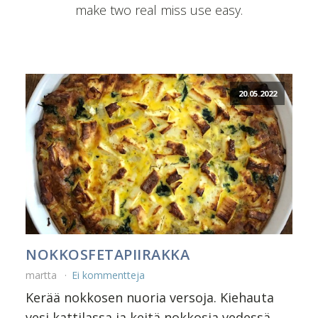
make two real miss use easy.
20.05.2022
NOKKOSFETAPIIRAKKA
martta
Ei kommentteja
Kerää nokkosen nuoria versoja. Kiehauta
vesi kattilassa ja keitä nokkosia vedessä