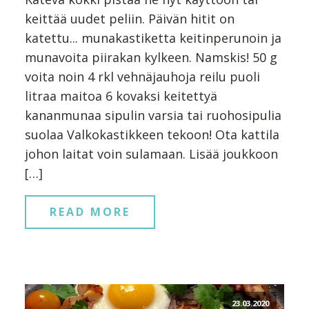
keittää uudet peliin. Päivän hitit on
katettu... munakastiketta keitinperunoin ja
munavoita piirakan kylkeen. Namskis! 50 g
voita noin 4 rkl vehnäjauhoja reilu puoli
litraa maitoa 6 kovaksi keitettyä
kananmunaa sipulin varsia tai ruohosipulia
suolaa Valkokastikkeen tekoon! Ota kattila
johon laitat voin sulamaan. Lisää joukkoon
[…]
READ MORE
23.03.2020