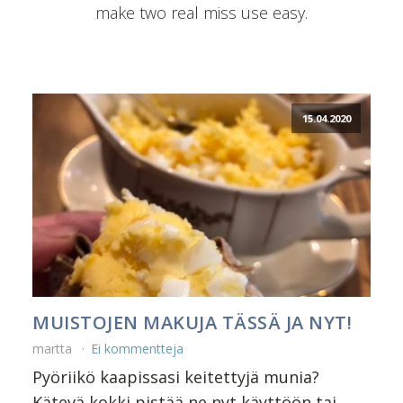
make two real miss use easy.
15.04.2020
MUISTOJEN MAKUJA TÄSSÄ JA NYT!
martta
Ei kommentteja
Pyöriikö kaapissasi keitettyjä munia?
Kätevä kokki pistää ne nyt käyttöön tai