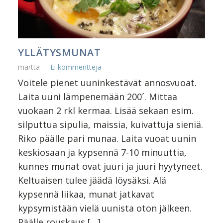
YLLÄTYSMUNAT
martta
Ei kommentteja
Voitele pienet uuninkestävät annosvuoat.
Laita uuni lämpenemään 200´. Mittaa
vuokaan 2 rkl kermaa. Lisää sekaan esim.
silputtua sipulia, maissia, kuivattuja sieniä.
Riko päälle pari munaa. Laita vuoat uunin
keskiosaan ja kypsennä 7-10 minuuttia,
kunnes munat ovat juuri ja juuri hyytyneet.
Keltuaisen tulee jäädä löysäksi. Älä
kypsennä liikaa, munat jatkavat
kypsymistään vielä uunista oton jälkeen.
Päälle rouskaus […]