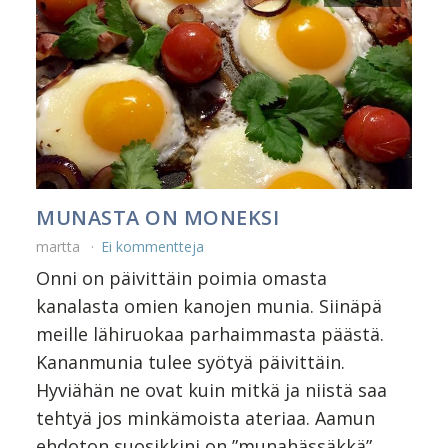
MUNASTA ON MONEKSI
martta
Ei kommentteja
Onni on päivittäin poimia omasta
kanalasta omien kanojen munia. Siinäpä
meille lähiruokaa parhaimmasta päästä.
Kananmunia tulee syötyä päivittäin.
Hyviähän ne ovat kuin mitkä ja niistä saa
tehtyä jos minkämoista ateriaa. Aamun
ehdoton suosikkini on ”munahässäkkä”.