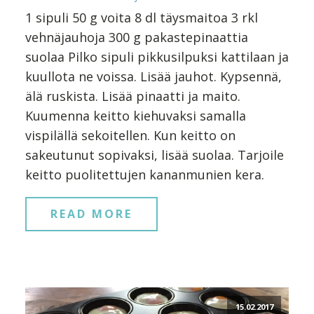
1 sipuli 50 g voita 8 dl täysmaitoa 3 rkl
vehnäjauhoja 300 g pakastepinaattia
suolaa Pilko sipuli pikkusilpuksi kattilaan ja
kuullota ne voissa. Lisää jauhot. Kypsennä,
älä ruskista. Lisää pinaatti ja maito.
Kuumenna keitto kiehuvaksi samalla
vispilällä sekoitellen. Kun keitto on
sakeutunut sopivaksi, lisää suolaa. Tarjoile
keitto puolitettujen kananmunien kera.
READ MORE
15.02.2017