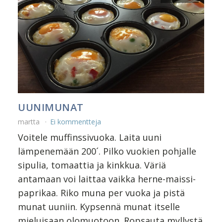
UUNIMUNAT
martta
Ei kommentteja
Voitele muffinssivuoka. Laita uuni
lämpenemään 200´. Pilko vuokien pohjalle
sipulia, tomaattia ja kinkkua. Väriä
antamaan voi laittaa vaikka herne-maissi-
paprikaa. Riko muna per vuoka ja pistä
munat uuniin. Kypsennä munat itselle
mieluisaan olomuotoon. Ropsauta myllystä