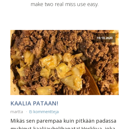
make two real miss use easy.
19.10.2020
KAALIA PATAAN!
martta
Ei kommentteja
Mikäs sen parempaa kuin pitkään padassa
muhinut kaalijauhelihapata! Herkkua, joka