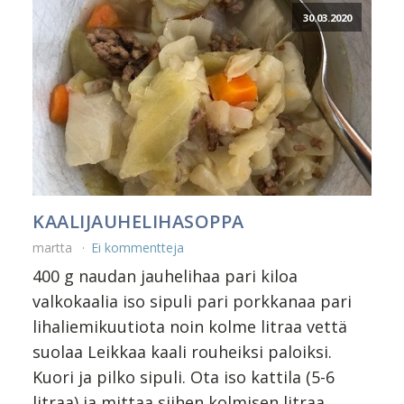
30.03.2020
KAALIJAUHELIHASOPPA
martta
Ei kommentteja
400 g naudan jauhelihaa pari kiloa
valkokaalia iso sipuli pari porkkanaa pari
lihaliemikuutiota noin kolme litraa vettä
suolaa Leikkaa kaali rouheiksi paloiksi.
Kuori ja pilko sipuli. Ota iso kattila (5-6
litraa) ja mittaa siihen kolmisen litraa