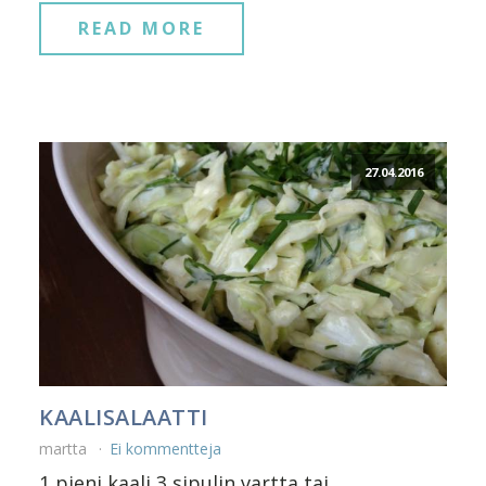
READ MORE
27.04.2016
KAALISALAATTI
martta
Ei kommentteja
1 pieni kaali 3 sipulin vartta tai