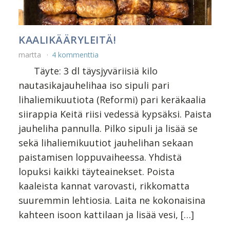
KAALIKÄÄRYLEITÄ!
martta
4 kommenttia
Täyte: 3 dl täysjyväriisiä kilo
nautasikajauhelihaa iso sipuli pari
lihaliemikuutiota (Reformi) pari keräkaalia
siirappia Keitä riisi vedessä kypsäksi. Paista
jauheliha pannulla. Pilko sipuli ja lisää se
sekä lihaliemikuutiot jauhelihan sekaan
paistamisen loppuvaiheessa. Yhdistä
lopuksi kaikki täyteainekset. Poista
kaaleista kannat varovasti, rikkomatta
suuremmin lehtiosia. Laita ne kokonaisina
kahteen isoon kattilaan ja lisää vesi, […]