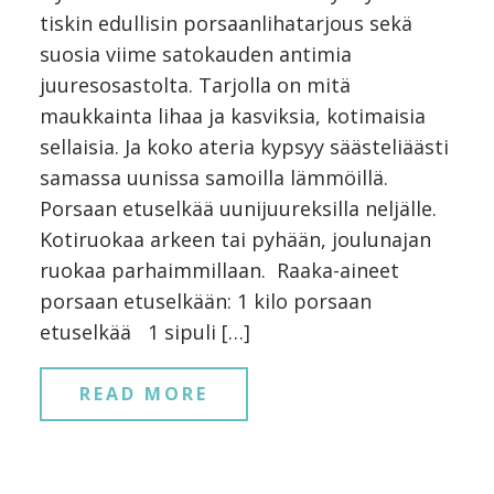
tiskin edullisin porsaanlihatarjous sekä
suosia viime satokauden antimia
juuresosastolta. Tarjolla on mitä
maukkainta lihaa ja kasviksia, kotimaisia
sellaisia. Ja koko ateria kypsyy säästeliäästi
samassa uunissa samoilla lämmöillä.
Porsaan etuselkää uunijuureksilla neljälle.
Kotiruokaa arkeen tai pyhään, joulunajan
ruokaa parhaimmillaan. Raaka-aineet
porsaan etuselkään: 1 kilo porsaan
etuselkää 1 sipuli […]
READ MORE