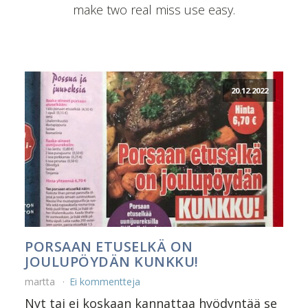
make two real miss use easy.
20.12.2022
PORSAAN ETUSELKÄ ON
JOULUPÖYDÄN KUNKKU!
martta
Ei kommentteja
Nyt tai ei koskaan kannattaa hyödyntää se