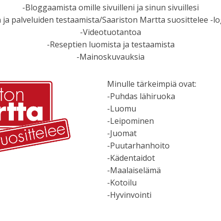
-Bloggaamista omille sivuilleni ja sinun sivuillesi
 ja palveluiden testaamista/Saariston Martta suosittelee -l
-Videotuotantoa
-Reseptien luomista ja testaamista
-Mainoskuvauksia
Minulle tärkeimpiä ovat:
-Puhdas lähiruoka
-Luomu
-Leipominen
-Juomat
-Puutarhanhoito
-Kädentaidot
-Maalaiselämä
-Kotoilu
-Hyvinvointi