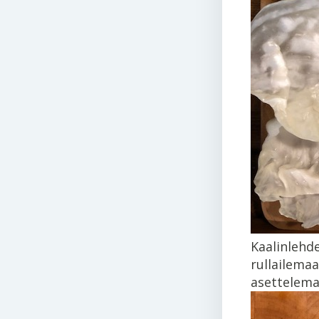
Kaalinlehde
rullailemaa
asettelemaa