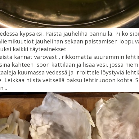
 vedessä kypsäksi. Paista jauheliha pannulla. Pilko sipu
haliemikuutiot jauhelihan sekaan paistamisen loppuv
uksi kaikki täyteainekset.
eista kannat varovasti, rikkomatta suuremmin lehtio
ina kahteen isoon kattilaan ja lisää vesi, jossa hiem
aleja kuumassa vedessä ja irroittele löystyviä lehti
. Leikkaa niistä veitsellä paksu lehtiruodon kohta. S
...