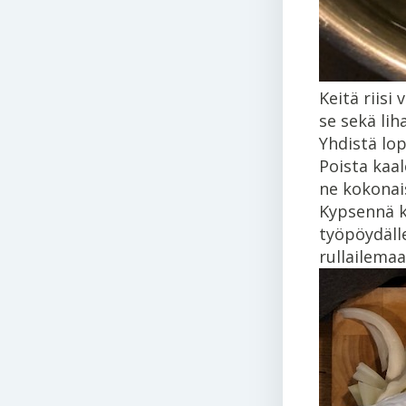
Keitä riisi
se sekä li
Yhdistä lop
Poista kaal
ne kokonais
Kypsennä ka
työpöydälle
rullailemaan