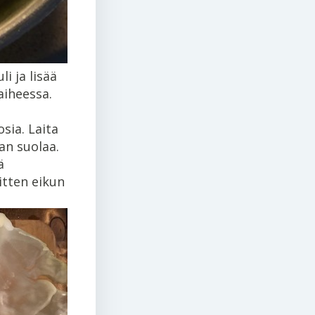
li ja lisää
aiheessa.
sia. Laita
an suolaa.
ä
itten eikun