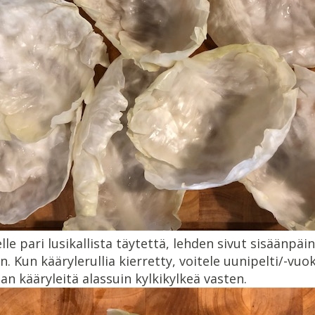
lle pari lusikallista täytettä, lehden sivut sisäänpäin
n. Kun käärylerullia kierretty, voitele uunipelti/-vuok
n kääryleitä alassuin kylkikylkeä vasten.