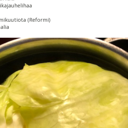
ikajauhelihaa
emikuutiota (Reformi)
alia