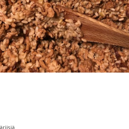
äriisiä