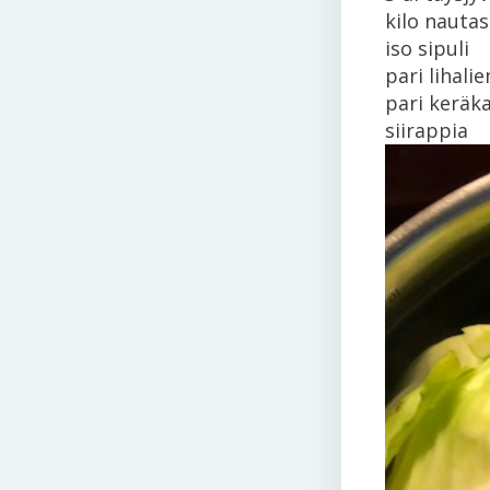
kilo nautas
iso sipuli
pari lihali
pari keräka
siirappia